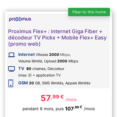
Fiber-to-the-home
Proximus Flex+ : internet Giga Fiber +
décodeur TV Pickx + Mobile Flex+ Easy
(promo web)
Internet
Vitesse
2000
Mbps
,
Volume illimité,
Upload
2000
Mbps
TV
80
chaines, Décodeur
(max 3) + application TV
GSM
20
GB, SMS
illimités
, Appels
illimités
57
,99
€
/mois
€
,99
107
pendant 6 mois,
puis
/mois