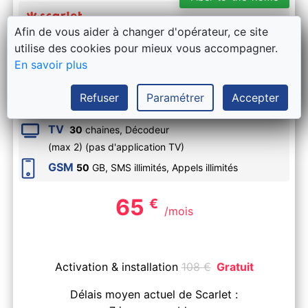
Afin de vous aider à changer d'opérateur, ce site
Scarlet Pack Trio Mobile Hot + option
utilise des cookies pour mieux vous accompagner.
Fiber Boost
En savoir plus
Internet
Vitesse
300
Mbps
,
Refuser
Paramétrer
Accepter
Volume illimité,
Upload
30
Mbps
TV
30
chaines, Décodeur
(max 2) (pas d'application TV)
GSM
50
GB, SMS
illimités
, Appels
illimités
65
€
/mois
Activation & installation
108
€
Gratuit
Délais moyen actuel de Scarlet :