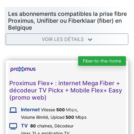
Les abonnements compatibles la prise fibre
Proximus, Unifiber ou Fiberklaar (fiber) en
Belgique
VOIR LES DÉTAILS
Fiber-to-the-home
Proximus Flex+ : internet Mega Fiber +
décodeur TV Pickx + Mobile Flex+ Easy
(promo web)
Internet
Vitesse
500
Mbps
,
Volume illimité,
Upload
500
Mbps
TV
80
chaines, Décodeur
(max 3) + application TV