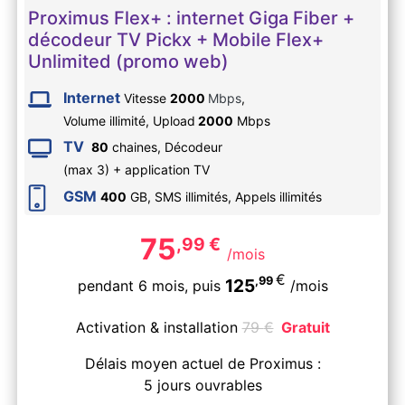
Proximus Flex+ : internet Giga Fiber +
décodeur TV Pickx + Mobile Flex+
Unlimited (promo web)
Internet
Vitesse
2000
Mbps
,
Volume illimité,
Upload
2000
Mbps
TV
80
chaines, Décodeur
(max 3) + application TV
GSM
400
GB, SMS
illimités
, Appels
illimités
75
,99
€
/mois
€
,99
125
pendant 6 mois,
puis
/mois
Activation & installation
79
€
Gratuit
Délais moyen actuel de Proximus :
5 jours ouvrables