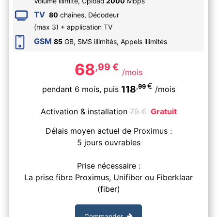
Volume illimité,
Upload
2000
Mbps
TV
80
chaines, Décodeur
(max 3) + application TV
GSM
85
GB, SMS
illimités
, Appels
illimités
68
,99
€
/mois
€
,99
118
pendant 6 mois,
puis
/mois
Activation & installation
79
€
Gratuit
Délais moyen actuel de Proximus :
5 jours ouvrables
Prise nécessaire :
La prise fibre Proximus, Unifiber ou Fiberklaar
(fiber)
Commander