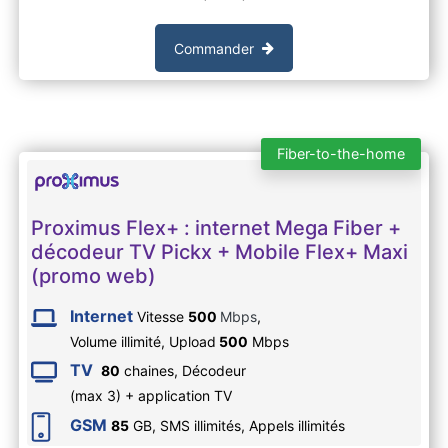
Commander
Fiber-to-the-home
Proximus Flex+ : internet Mega Fiber +
décodeur TV Pickx + Mobile Flex+ Maxi
(promo web)
Internet
Vitesse
500
Mbps
,
Volume illimité,
Upload
500
Mbps
TV
80
chaines, Décodeur
(max 3) + application TV
GSM
85
GB, SMS
illimités
, Appels
illimités