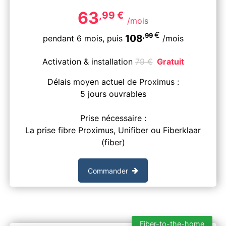
63
,99
€
/mois
€
,99
108
pendant 6 mois,
puis
/mois
Activation & installation
79
€
Gratuit
Délais moyen actuel de Proximus :
5 jours ouvrables
Prise nécessaire :
La prise fibre Proximus, Unifiber ou Fiberklaar
(fiber)
Commander
Fiber-to-the-home