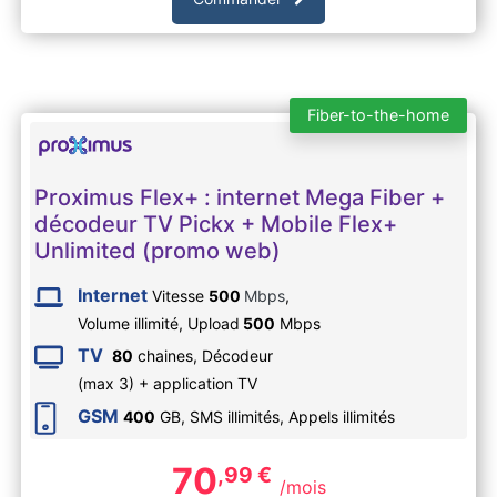
Fiber-to-the-home
Proximus Flex+ : internet Mega Fiber +
décodeur TV Pickx + Mobile Flex+
Unlimited (promo web)
Internet
Vitesse
500
Mbps
,
Volume illimité,
Upload
500
Mbps
TV
80
chaines, Décodeur
(max 3) + application TV
GSM
400
GB, SMS
illimités
, Appels
illimités
70
,99
€
/mois