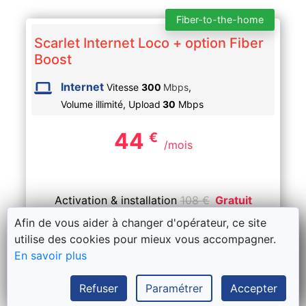
Fiber-to-the-home
Scarlet Internet Loco + option Fiber
Boost
Internet
Vitesse
300
Mbps
,
Volume illimité,
Upload
30
Mbps
44
€
/mois
Activation & installation
108
€
Gratuit
Afin de vous aider à changer d'opérateur, ce site
Délais moyen actuel de Scarlet :
utilise des cookies pour mieux vous accompagner.
7 jours ouvrables
En savoir plus
Prise nécessaire :
Refuser
Paramétrer
Accepter
La prise fibre Proximus, Unifiber ou Fiberklaar