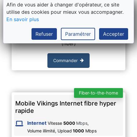
Afin de vous aider à changer d'opérateur, ce site
Délais moyen actuel de Mobile Vikings :
utilise des cookies pour mieux vous accompagner.
10 jours ouvrables
En savoir plus
Prise nécessaire :
Refuser
Paramétrer
Accepter
La prise fibre Proximus, Unifiber ou Fiberklaar
(fiber)
Commander
Fiber-to-the-home
Mobile Vikings Internet fibre hyper
rapide
Internet
Vitesse
5000
Mbps
,
Volume illimité,
Upload
1000
Mbps