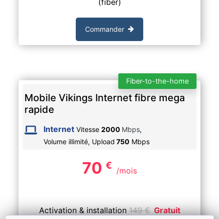
(fiber)
Commander
Fiber-to-the-home
Mobile Vikings Internet fibre mega
rapide
Internet
Vitesse
2000
Mbps
,
Volume illimité,
Upload
750
Mbps
70
€
/mois
Activation & installation
149
€
Gratuit