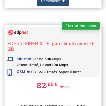
Commander
Fiber-to-the-home
EDPnet FIBER XL + gsm illimité avec 75
GB
Internet
Vitesse
500
Mbps
,
Volume illimité,
Upload
100
Mbps
GSM
75
GB, SMS
illimités
, Appels
illimités
82
,95
€
/mois
Activation & installation
249
€
99
€