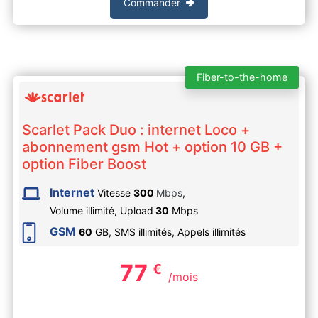
Commander
Fiber-to-the-home
Scarlet Pack Duo : internet Loco +
abonnement gsm Hot + option 10 GB +
option Fiber Boost
Internet
Vitesse
300
Mbps
,
Volume illimité,
Upload
30
Mbps
GSM
60
GB, SMS
illimités
, Appels
illimités
77
€
/mois