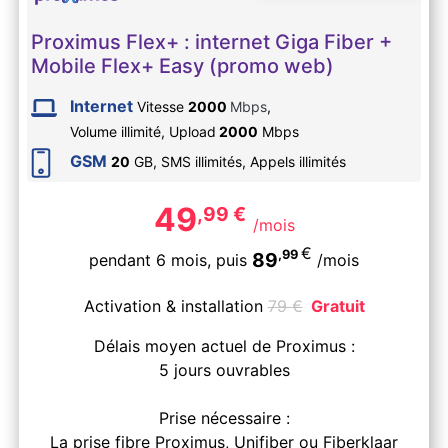
Proximus Flex+ : internet Giga Fiber +
Mobile Flex+ Easy (promo web)
Internet
Vitesse
2000
Mbps
,
Volume illimité,
Upload
2000
Mbps
GSM
20
GB, SMS
illimités
, Appels
illimités
49
,99
€
/mois
€
,99
89
pendant 6 mois,
puis
/mois
Activation & installation
79
€
Gratuit
Délais moyen actuel de Proximus :
5 jours ouvrables
Prise nécessaire :
La prise fibre Proximus, Unifiber ou Fiberklaar