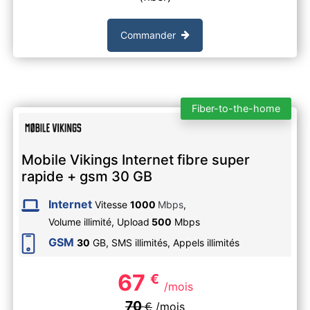
Commander
Fiber-to-the-home
Mobile Vikings Internet fibre super
rapide + gsm 30 GB
Internet
Vitesse
1000
Mbps
,
Volume illimité,
Upload
500
Mbps
GSM
30
GB, SMS
illimités
, Appels
illimités
67
€
/mois
70
€
/mois