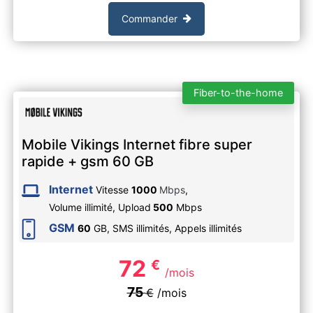
Commander
Fiber-to-the-home
Mobile Vikings Internet fibre super
rapide + gsm 60 GB
Internet
Vitesse
1000
Mbps
,
Volume illimité,
Upload
500
Mbps
GSM
60
GB, SMS
illimités
, Appels
illimités
72
€
/mois
75
€
/mois