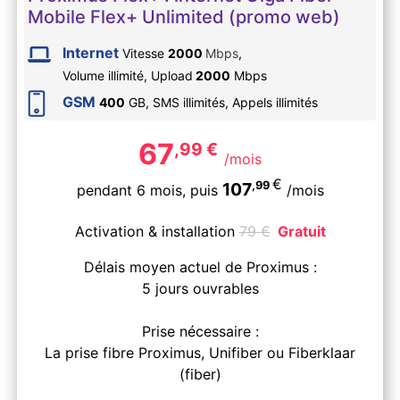
Mobile Flex+ Unlimited (promo web)
Internet
Vitesse
2000
Mbps
,
Volume illimité,
Upload
2000
Mbps
GSM
400
GB, SMS
illimités
, Appels
illimités
67
,99
€
/mois
€
,99
107
pendant 6 mois,
puis
/mois
Activation & installation
79
€
Gratuit
Délais moyen actuel de Proximus :
5 jours ouvrables
Prise nécessaire :
La prise fibre Proximus, Unifiber ou Fiberklaar
(fiber)