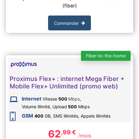
(fiber)
Commander
Fiber-to-the-home
Proximus Flex+ : internet Mega Fiber +
Mobile Flex+ Unlimited (promo web)
Internet
Vitesse
500
Mbps
,
Volume illimité,
Upload
500
Mbps
GSM
400
GB, SMS
illimités
, Appels
illimités
62
,99
€
/mois