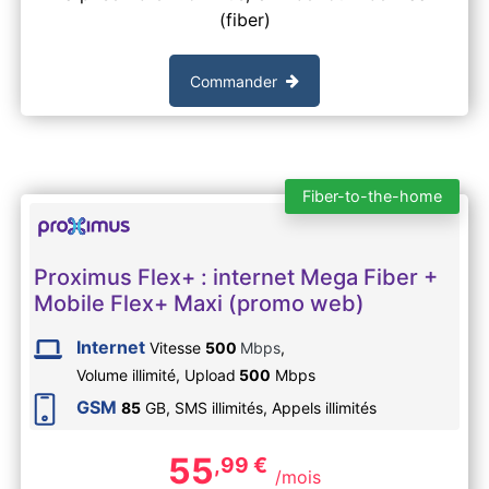
(fiber)
Commander
Fiber-to-the-home
Proximus Flex+ : internet Mega Fiber +
Mobile Flex+ Maxi (promo web)
Internet
Vitesse
500
Mbps
,
Volume illimité,
Upload
500
Mbps
GSM
85
GB, SMS
illimités
, Appels
illimités
55
,99
€
/mois