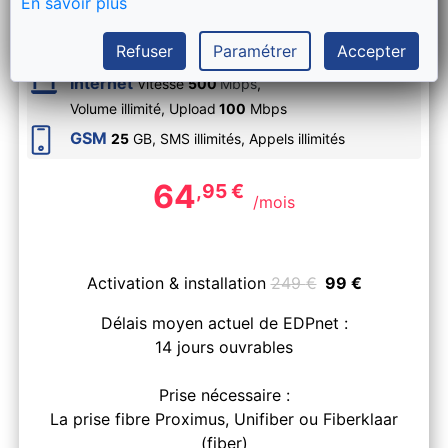
En savoir plus
EDPnet FIBER XL + gsm illimité avec 25
GB
Refuser
Paramétrer
Accepter
Internet
Vitesse
500
Mbps
,
Volume illimité,
Upload
100
Mbps
GSM
25
GB, SMS
illimités
, Appels
illimités
64
,95
€
/mois
Activation & installation
249
€
99
€
Délais moyen actuel de EDPnet :
14 jours ouvrables
Prise nécessaire :
La prise fibre Proximus, Unifiber ou Fiberklaar
(fiber)