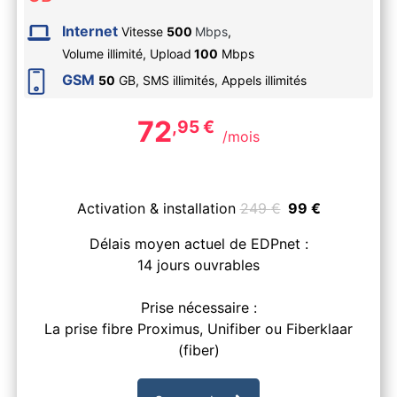
Internet
Vitesse
500
Mbps
,
Volume illimité,
Upload
100
Mbps
GSM
50
GB, SMS
illimités
, Appels
illimités
72
,95
€
/mois
Activation & installation
249
€
99
€
Délais moyen actuel de EDPnet :
14 jours ouvrables
Prise nécessaire :
La prise fibre Proximus, Unifiber ou Fiberklaar
(fiber)