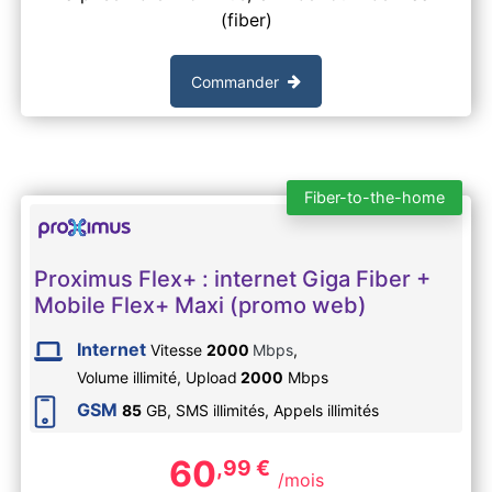
(fiber)
Commander
Fiber-to-the-home
Proximus Flex+ : internet Giga Fiber +
Mobile Flex+ Maxi (promo web)
Internet
Vitesse
2000
Mbps
,
Volume illimité,
Upload
2000
Mbps
GSM
85
GB, SMS
illimités
, Appels
illimités
60
,99
€
/mois