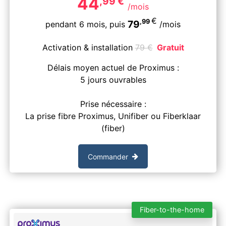
44
,99
€
/mois
€
,99
79
pendant 6 mois,
puis
/mois
Activation & installation
79
€
Gratuit
Délais moyen actuel de Proximus :
5 jours ouvrables
Prise nécessaire :
La prise fibre Proximus, Unifiber ou Fiberklaar
(fiber)
Commander
Fiber-to-the-home