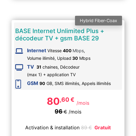
Hybrid Fiber-Coax
BASE Internet Unlimited Plus +
décodeur TV + gsm BASE 29
Internet
Vitesse
400
Mbps
,
Volume illimité,
Upload
30
Mbps
TV
31
chaines, Décodeur
(max 1) + application TV
GSM
90
GB, SMS
illimités
, Appels
illimités
80
,60
€
/mois
96
€
/mois
Activation & installation
89
€
Gratuit