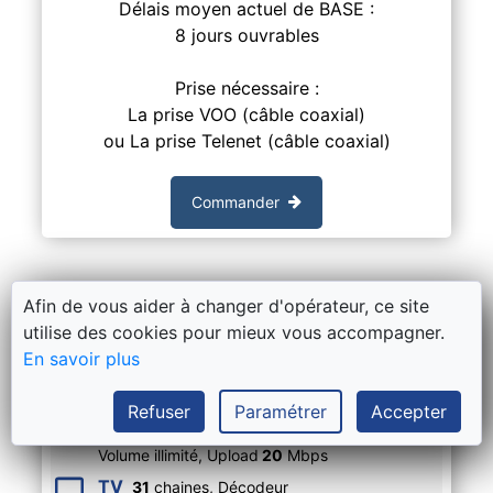
Délais moyen actuel de BASE :
8 jours ouvrables
Prise nécessaire :
La prise VOO (câble coaxial)
ou La prise Telenet (câble coaxial)
Commander
Afin de vous aider à changer d'opérateur, ce site
Hybrid Fiber-Coax
utilise des cookies pour mieux vous accompagner.
BASE Internet Unlimited + décodeur
En savoir plus
TV + gsm BASE 39
Refuser
Paramétrer
Accepter
Internet
Vitesse
200
Mbps
,
Volume illimité,
Upload
20
Mbps
TV
31
chaines, Décodeur