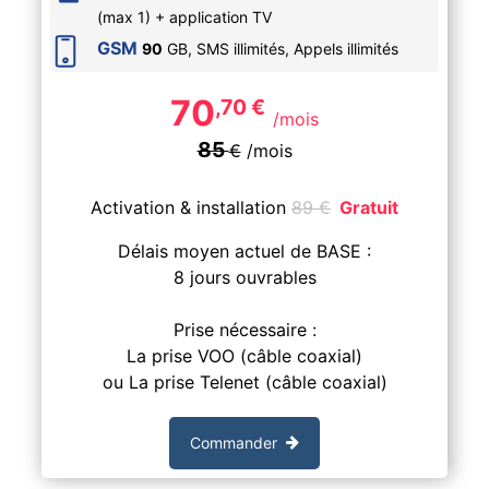
(max 1) + application TV
GSM
90
GB, SMS
illimités
, Appels
illimités
70
,70
€
/mois
85
€
/mois
Activation & installation
89
€
Gratuit
Délais moyen actuel de BASE :
8 jours ouvrables
Prise nécessaire :
La prise VOO (câble coaxial)
ou La prise Telenet (câble coaxial)
Commander