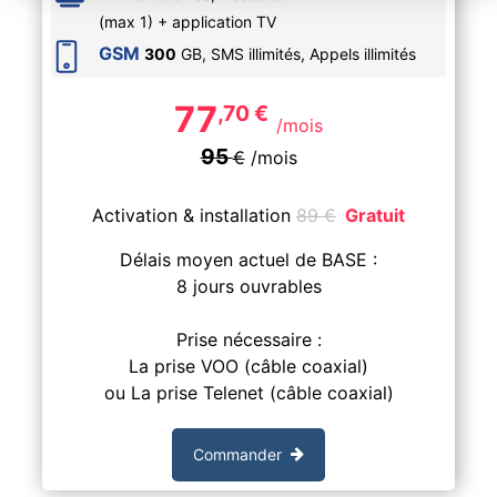
(max 1) + application TV
GSM
300
GB, SMS
illimités
, Appels
illimités
77
,70
€
/mois
95
€
/mois
Activation & installation
89
€
Gratuit
Délais moyen actuel de BASE :
8 jours ouvrables
Prise nécessaire :
La prise VOO (câble coaxial)
ou La prise Telenet (câble coaxial)
Commander