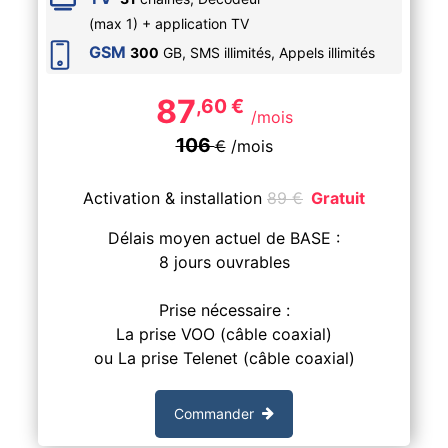
(max 1) + application TV
GSM
300
GB, SMS
illimités
, Appels
illimités
87
,60
€
/mois
106
€
/mois
Activation & installation
89
€
Gratuit
Délais moyen actuel de BASE :
8 jours ouvrables
Prise nécessaire :
La prise VOO (câble coaxial)
ou La prise Telenet (câble coaxial)
Commander