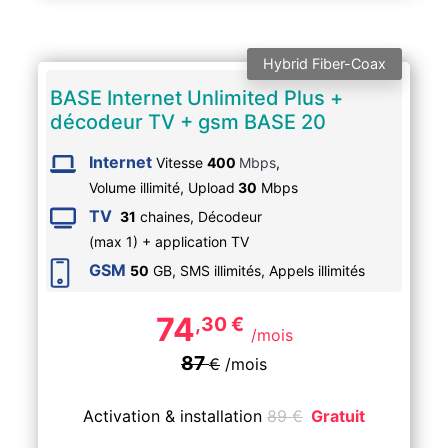
Hybrid Fiber-Coax
BASE Internet Unlimited Plus +
décodeur TV + gsm BASE 20
Internet
Vitesse
400
Mbps
,
Volume illimité,
Upload
30
Mbps
TV
31
chaines, Décodeur
(max 1) + application TV
GSM
50
GB, SMS
illimités
, Appels
illimités
74
,30
€
/mois
87
€
/mois
Activation & installation
89
€
Gratuit