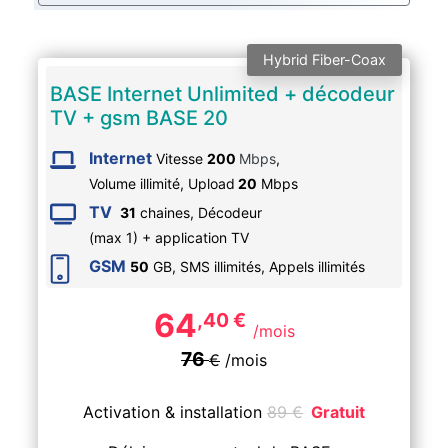
Hybrid Fiber-Coax
BASE Internet Unlimited + décodeur
TV + gsm BASE 20
Internet
Vitesse
200
Mbps
,
Volume illimité,
Upload
20
Mbps
TV
31
chaines, Décodeur
(max 1) + application TV
GSM
50
GB, SMS
illimités
, Appels
illimités
64
,40
€
/mois
76
€
/mois
Activation & installation
89
€
Gratuit