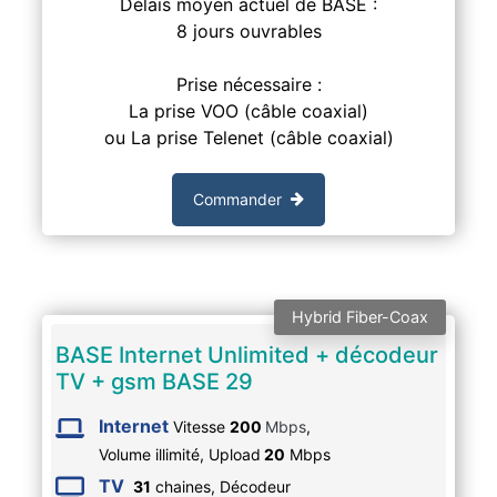
Délais moyen actuel de BASE :
8 jours ouvrables
Prise nécessaire :
La prise VOO (câble coaxial)
ou La prise Telenet (câble coaxial)
Commander
Hybrid Fiber-Coax
BASE Internet Unlimited + décodeur
TV + gsm BASE 29
Internet
Vitesse
200
Mbps
,
Volume illimité,
Upload
20
Mbps
TV
31
chaines, Décodeur