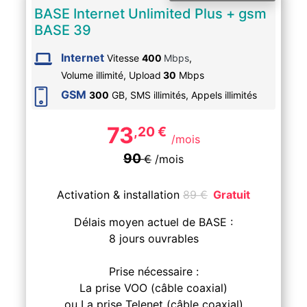
BASE Internet Unlimited Plus + gsm
BASE 39
Internet
Vitesse
400
Mbps
,
Volume illimité,
Upload
30
Mbps
GSM
300
GB, SMS
illimités
, Appels
illimités
73
,20
€
/mois
90
€
/mois
Activation & installation
89
€
Gratuit
Délais moyen actuel de BASE :
8 jours ouvrables
Prise nécessaire :
La prise VOO (câble coaxial)
ou La prise Telenet (câble coaxial)