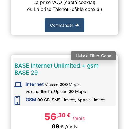
La prise VOO (câble coaxial)
ou La prise Telenet (câble coaxial)
Commander
Hybrid Fiber-Coax
BASE Internet Unlimited + gsm
BASE 29
Internet
Vitesse
200
Mbps
,
Volume illimité,
Upload
20
Mbps
GSM
90
GB, SMS
illimités
, Appels
illimités
56
,30
€
/mois
69
€
/mois