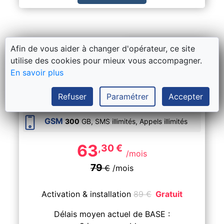
Hybrid Fiber-Coax
Afin de vous aider à changer d'opérateur, ce site
utilise des cookies pour mieux vous accompagner.
BASE Internet Unlimited + gsm
En savoir plus
BASE 39
Internet
Vitesse
200
Mbps
,
Refuser
Paramétrer
Accepter
Volume illimité,
Upload
20
Mbps
GSM
300
GB, SMS
illimités
, Appels
illimités
63
,30
€
/mois
79
€
/mois
Activation & installation
89
€
Gratuit
Délais moyen actuel de BASE :