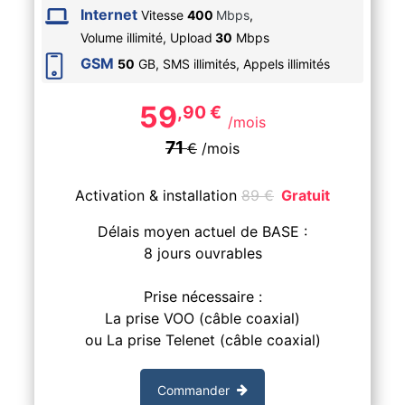
Internet
Vitesse
400
Mbps
,
Volume illimité,
Upload
30
Mbps
GSM
50
GB, SMS
illimités
, Appels
illimités
59
,90
€
/mois
71
€
/mois
Activation & installation
89
€
Gratuit
Délais moyen actuel de BASE :
8 jours ouvrables
Prise nécessaire :
La prise VOO (câble coaxial)
ou La prise Telenet (câble coaxial)
Commander