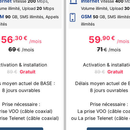
ternet
Internet
Vitesse
200
Mbps
,
Vitesse
400
Mb
ume illimité,
Upload
20
Mbps
Volume illimité,
Upload
30
SM
GSM
90
GB, SMS
illimités
, Appels
50
GB, SMS
illimité
mités
illimités
56
59
,30
€
,90
€
/mois
/mois
69
71
€
/mois
€
/mois
tivation & installation
Activation & installat
89
€
Gratuit
89
€
Gratuit
s moyen actuel de BASE :
Délais moyen actuel de 
8 jours ouvrables
8 jours ouvrables
Prise nécessaire :
Prise nécessaire :
rise VOO (câble coaxial)
La prise VOO (câble coa
rise Telenet (câble coaxial)
ou La prise Telenet (câble 