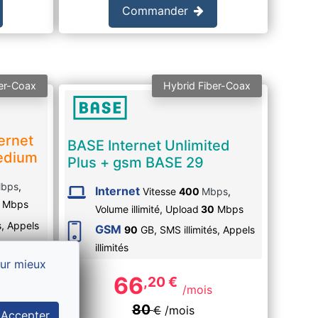
Commander
er-Coax
Hybrid Fiber-Coax
ernet
BASE Internet Unlimited
edium
Plus + gsm BASE 29
bps
,
Internet
Vitesse
400
Mbps
,
Mbps
Volume illimité,
Upload
30
Mbps
s
, Appels
GSM
90
GB, SMS
illimités
, Appels
illimités
our mieux
66
,20
€
/mois
80
€
/mois
€
/mois
Accepter