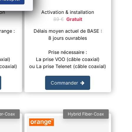
ion
Activation & installation
89
€
Gratuit
range :
Délais moyen actuel de BASE :
8 jours ouvrables
Prise nécessaire :
xial)
La prise VOO (câble coaxial)
coaxial)
ou La prise Telenet (câble coaxial)
Commander
er-Coax
Hybrid Fiber-Coax