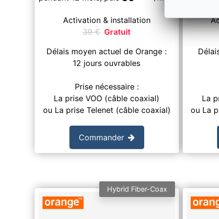
Activation & installation
Ac
39
€
Gratuit
Délais moyen actuel de Orange :
Délai
12 jours ouvrables
Prise nécessaire :
La prise VOO (câble coaxial)
La p
ou La prise Telenet (câble coaxial)
ou La p
Commander
Hybrid Fiber-Coax