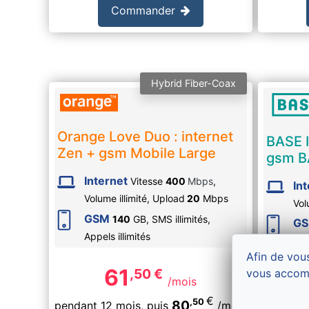
Commander
Hybrid Fiber-Coax
Orange Love Duo : internet
BASE I
Zen + gsm Mobile Large
gsm B
Internet
Vitesse
400
Mbps
,
In
Volume illimité,
Upload
20
Mbps
Vol
GSM
140
GB, SMS
illimités
,
G
Appels
illimités
Ap
Afin de vous
61
,50
€
vous accom
/mois
€
,50
80
pendant 12 mois,
puis
/mois