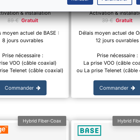
tivation & installation
Activation & installat
89
€
Gratuit
39
€
Gratuit
s moyen actuel de BASE :
Délais moyen actuel de O
8 jours ouvrables
12 jours ouvrables
Prise nécessaire :
Prise nécessaire :
rise VOO (câble coaxial)
La prise VOO (câble coa
rise Telenet (câble coaxial)
ou La prise Telenet (câble 
Commander
Commander
Hybrid Fiber-Coax
Hybrid Fib