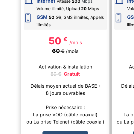
Internet
In
Vitesse
200
Mbps
,
Volume illimité,
Upload
20
Mbps
Vol
GSM
G
50
GB, SMS
illimités
, Appels
illimités
illi
50
€
/mois
60
€
/mois
Activation & installation
Ac
89
€
Gratuit
Délais moyen actuel de BASE :
Délai
8 jours ouvrables
Prise nécessaire :
La prise VOO (câble coaxial)
La p
ou La prise Telenet (câble coaxial)
ou La p