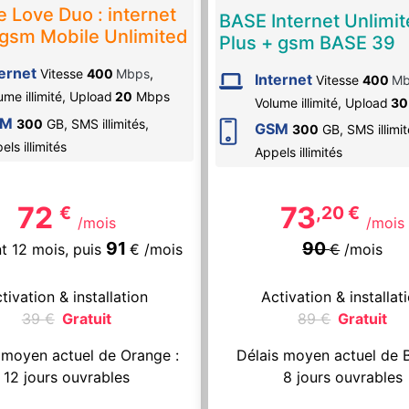
 Love Duo : internet
BASE Internet Unlimi
gsm Mobile Unlimited
Plus + gsm BASE 39
ternet
Vitesse
400
Mbps
,
Internet
Vitesse
400
Mb
ume illimité,
Upload
20
Mbps
Volume illimité,
Upload
30
SM
300
GB, SMS
illimités
,
GSM
300
GB, SMS
illimi
pels
illimités
Appels
illimités
72
73
€
,20
€
/mois
/mois
91
90
t 12 mois,
puis
€
/mois
€
/mois
tivation & installation
Activation & installat
39
€
Gratuit
89
€
Gratuit
 moyen actuel de Orange :
Délais moyen actuel de 
12 jours ouvrables
8 jours ouvrables