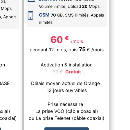
ps
,
Volume illimité,
Upload
20
Mbps
Mbps
GSM
70
GB, SMS
illimités
, Appels
s
, Appels
illimités
60
€
/mois
75
pendant 12 mois,
puis
€
/mois
ion
Activation & installation
39
€
Gratuit
BASE :
Délais moyen actuel de Orange :
12 jours ouvrables
Prise nécessaire :
xial)
La prise VOO (câble coaxial)
coaxial)
ou La prise Telenet (câble coaxial)