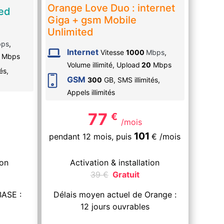
Orange Love Duo : internet
ted
Giga + gsm Mobile
Unlimited
ps
,
Internet
Vitesse
1000
Mbps
,
Mbps
Volume illimité,
Upload
20
Mbps
tés
,
GSM
300
GB, SMS
illimités
,
Appels
illimités
77
€
/mois
101
pendant 12 mois,
puis
€
/mois
ion
Activation & installation
39
€
Gratuit
BASE :
Délais moyen actuel de Orange :
12 jours ouvrables