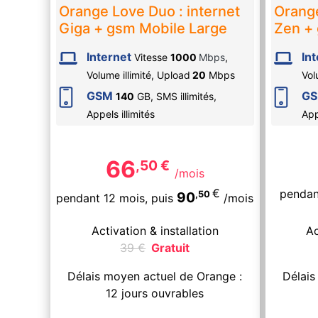
Orange Love Duo : internet
Orange
Giga + gsm Mobile Large
Zen + 
Internet
In
Vitesse
1000
Mbps
,
Volume illimité,
Upload
20
Mbps
Vol
GSM
G
140
GB, SMS
illimités
,
Appels
illimités
Ap
66
,50
€
/mois
€
pendan
,50
90
pendant 12 mois,
puis
/mois
Activation & installation
Ac
39
€
Gratuit
Délais moyen actuel de Orange :
Délais
12 jours ouvrables