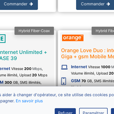
Commander
Commander
Hybrid Fiber-Coax
Hybrid Fib
Orange Love Duo : int
nternet Unlimited +
Giga + gsm Mobile M
ASE 39
Internet
Vitesse
1000
M
ternet
Vitesse
200
Mbps
,
Volume illimité,
Upload
20
ume illimité,
Upload
20
Mbps
GSM
70
GB, SMS
illimité
SM
300
GB, SMS
illimités
,
illimités
pels
illimités
 aider à changer d'opérateur, ce site utilise des cookies p
63
65
,30
€
€
pagner.
En savoir plus
/mois
/mois
79
85
€
/mois
pendant 12 mois,
puis
Refuser
Paramétrer