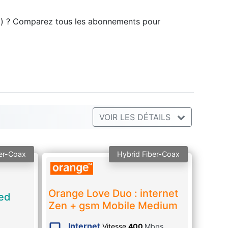
al) ? Comparez tous les abonnements pour
VOIR LES DÉTAILS
er-Coax
Hybrid Fiber-Coax
Orange Love Duo : internet
ted
Zen + gsm Mobile Medium
Internet
Vitesse
400
Mbps
,