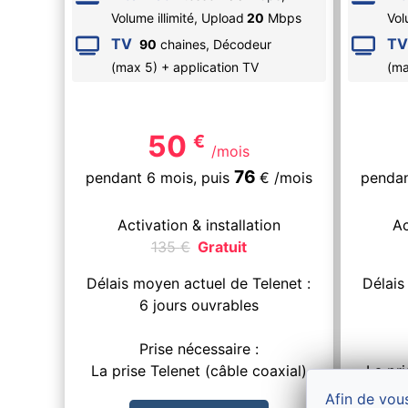
Volume illimité,
Upload
20
Mbps
Vol
TV
TV
90
chaines, Décodeur
(max 5) + application TV
(ma
50
€
/mois
76
pendant 6 mois,
puis
€
/mois
pendan
Activation & installation
Ac
135
€
Gratuit
Délais moyen actuel de Telenet :
Délais
6 jours ouvrables
Prise nécessaire :
La prise Telenet (câble coaxial)
La pri
Afin de vous