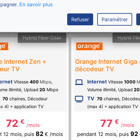
pagner.
En savoir plus
Commander
Commander
Refuser
Paramétrer
Hybrid Fiber-Coax
Hybrid Fib
 Internet Zen +
Orange Internet Giga 
eur TV
décodeur TV
ternet
Internet
Vitesse
400
Mbps
,
Vitesse
1000
M
ume illimité,
Upload
20
Mbps
Volume illimité,
Upload
20
TV
70
chaines, Décodeur
70
chaines, Décodeu
x 4) + application TV
(max 4) + application TV
72
77
€
€
/mois
/mois
82
92
t 12 mois,
puis
€
/mois
pendant 12 mois,
puis