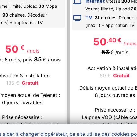
Internet
Vitesse
200
Mb
ume illimité,
Upload
30
Mbps
Volume illimité,
Upload
20
90
chaines, Décodeur
TV
31
chaines, Décodeu
x 5) + application TV
(max 1) + application TV
50
,40
€
/mois
50
€
/mois
56
€
/mois
85
t 6 mois,
puis
€
/mois
Activation & installat
tivation & installation
89
€
Gratuit
135
€
Gratuit
Délais moyen actuel de 
 moyen actuel de Telenet :
8 jours ouvrables
6 jours ouvrables
Prise nécessaire :
Prise nécessaire :
La prise VOO (câble coa
se Telenet (câble coaxial)
ou La prise Telenet (câble 
 aider à changer d'opérateur, ce site utilise des cookies p