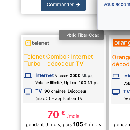
vous accom
Commander
Hybrid Fiber-Coax
Telenet Combo : Internet
Orange
Turbo + décodeur TV
décod
Internet
In
Vitesse
2500
Mbps
,
Volume illimité,
Upload
100
Mbps
Vol
TV
TV
90
chaines, Décodeur
(max 5) + application TV
(ma
70
€
/mois
105
pendant 6 mois,
puis
€
/mois
pendan