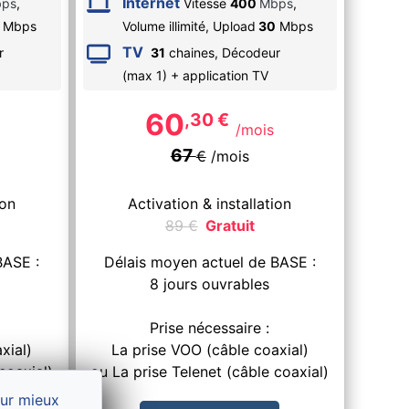
Internet
ps
,
Vitesse
400
Mbps
,
Mbps
Volume illimité,
Upload
30
Mbps
TV
r
31
chaines, Décodeur
(max 1) + application TV
60
,30
€
/mois
67
€
/mois
ion
Activation & installation
89
€
Gratuit
BASE :
Délais moyen actuel de BASE :
8 jours ouvrables
Prise nécessaire :
xial)
La prise VOO (câble coaxial)
coaxial)
ou La prise Telenet (câble coaxial)
our mieux