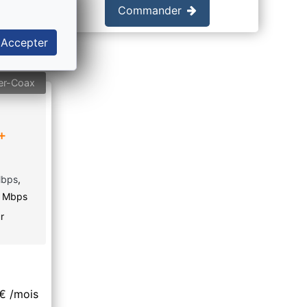
Commander
Accepter
er-Coax
+
bps
,
Mbps
r
€
/mois