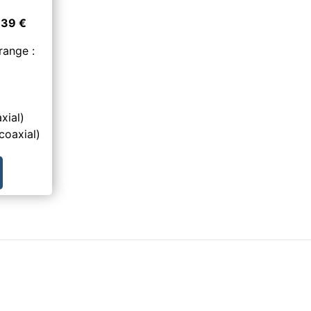
n
39
€
range :
xial)
coaxial)