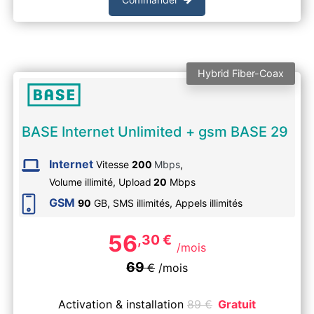
Hybrid Fiber-Coax
BASE Internet Unlimited + gsm BASE 29
Internet
Vitesse
200
Mbps
,
Volume illimité,
Upload
20
Mbps
GSM
90
GB, SMS
illimités
, Appels
illimités
56
,30
€
/mois
69
€
/mois
Activation & installation
89
€
Gratuit