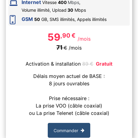
Internet
Vitesse
400
Mbps
,
Volume illimité,
Upload
30
Mbps
GSM
50
GB, SMS
illimités
, Appels
illimités
59
,90
€
/mois
71
€
/mois
Activation & installation
89
€
Gratuit
Délais moyen actuel de BASE :
8 jours ouvrables
Prise nécessaire :
La prise VOO (câble coaxial)
ou La prise Telenet (câble coaxial)
Commander