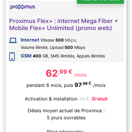
Proximus Flex+ : internet Mega Fiber +
Mobile Flex+ Unlimited (promo web)
Internet
Vitesse
500
Mbps
,
Volume illimité,
Upload
500
Mbps
GSM
400
GB, SMS
illimités
, Appels
illimités
62
,99
€
/mois
€
,99
97
pendant 6 mois,
puis
/mois
Activation & installation
79
€
Gratuit
Délais moyen actuel de Proximus :
5 jours ouvrables
Prise nécessaire :