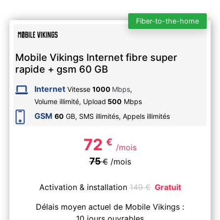
Fiber-to-the-home
Mobile Vikings Internet fibre super
rapide + gsm 60 GB
Internet
Vitesse
1000
Mbps
,
Volume illimité,
Upload
500
Mbps
GSM
60
GB, SMS
illimités
, Appels
illimités
72
€
/mois
75
€
/mois
Activation & installation
149
€
Gratuit
Délais moyen actuel de Mobile Vikings :
10 jours ouvrables