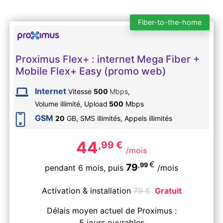
Fiber-to-the-home
Proximus Flex+ : internet Mega Fiber +
Mobile Flex+ Easy (promo web)
Internet
Vitesse
500
Mbps
,
Volume illimité,
Upload
500
Mbps
GSM
20
GB, SMS
illimités
, Appels
illimités
44
,99
€
/mois
€
,99
79
pendant 6 mois,
puis
/mois
Activation & installation
79
€
Gratuit
Délais moyen actuel de Proximus :
5 jours ouvrables