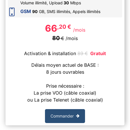
Volume illimité,
Upload
30
Mbps
GSM
90
GB, SMS
illimités
, Appels
illimités
66
,20
€
/mois
80
€
/mois
Activation & installation
89
€
Gratuit
Délais moyen actuel de BASE :
8 jours ouvrables
Prise nécessaire :
La prise VOO (câble coaxial)
ou La prise Telenet (câble coaxial)
Commander