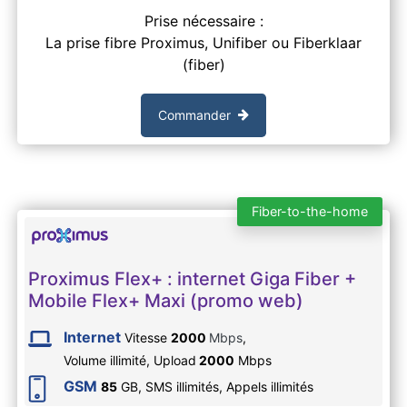
Prise nécessaire :
La prise fibre Proximus, Unifiber ou Fiberklaar
(fiber)
Commander
Fiber-to-the-home
Proximus Flex+ : internet Giga Fiber +
Mobile Flex+ Maxi (promo web)
Internet
Vitesse
2000
Mbps
,
Volume illimité,
Upload
2000
Mbps
GSM
85
GB, SMS
illimités
, Appels
illimités