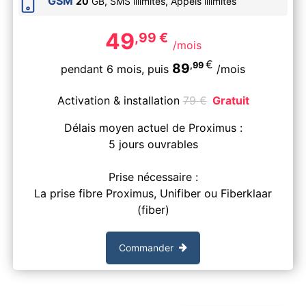
GSM
20
GB, SMS
illimités
, Appels
illimités
49
,99
€
/mois
€
,99
89
pendant 6 mois,
puis
/mois
Activation & installation
79
€
Gratuit
Délais moyen actuel de Proximus :
5 jours ouvrables
Prise nécessaire :
La prise fibre Proximus, Unifiber ou Fiberklaar
(fiber)
Commander