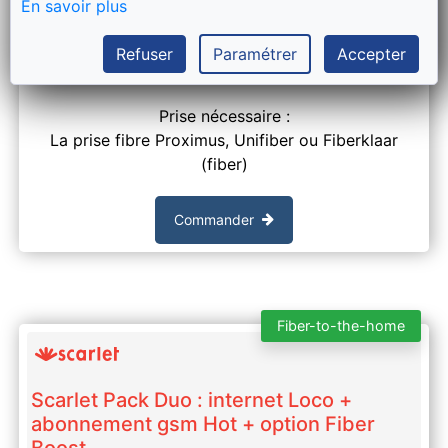
Activation & installation
108
€
Gratuit
En savoir plus
Délais moyen actuel de Scarlet :
Refuser
Paramétrer
Accepter
7 jours ouvrables
Prise nécessaire :
La prise fibre Proximus, Unifiber ou Fiberklaar
(fiber)
Commander
Fiber-to-the-home
Scarlet Pack Duo : internet Loco +
abonnement gsm Hot + option Fiber
Boost