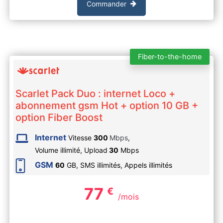
Commander
Fiber-to-the-home
Scarlet Pack Duo : internet Loco +
abonnement gsm Hot + option 10 GB +
option Fiber Boost
Internet
Vitesse
300
Mbps
,
Volume illimité,
Upload
30
Mbps
GSM
60
GB, SMS
illimités
, Appels
illimités
77
€
/mois