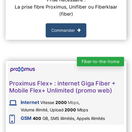
La prise fibre Proximus, Unifiber ou Fiberklaar
(fiber)
Commander
Fiber-to-the-home
Proximus Flex+ : internet Giga Fiber +
Mobile Flex+ Unlimited (promo web)
Internet
Vitesse
2000
Mbps
,
Volume illimité,
Upload
2000
Mbps
GSM
400
GB, SMS
illimités
, Appels
illimités