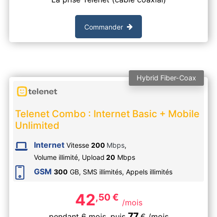
Commander
Hybrid Fiber-Coax
Telenet Combo : Internet Basic + Mobile
Unlimited
Internet
Vitesse
200
Mbps
,
Volume illimité,
Upload
20
Mbps
GSM
300
GB, SMS
illimités
, Appels
illimités
42
,50
€
/mois
77
pendant 6 mois,
puis
€
/mois