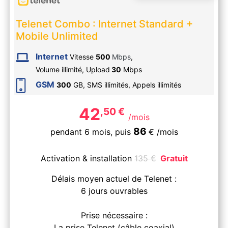
Telenet Combo : Internet Standard +
Mobile Unlimited
Internet
Vitesse
500
Mbps
,
Volume illimité,
Upload
30
Mbps
GSM
300
GB, SMS
illimités
, Appels
illimités
42
,50
€
/mois
86
pendant 6 mois,
puis
€
/mois
Activation & installation
135
€
Gratuit
Délais moyen actuel de Telenet :
6 jours ouvrables
Prise nécessaire :
La prise Telenet (câble coaxial)