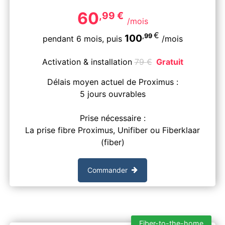
60
,99
€
/mois
€
,99
100
pendant 6 mois,
puis
/mois
Activation & installation
79
€
Gratuit
Délais moyen actuel de Proximus :
5 jours ouvrables
Prise nécessaire :
La prise fibre Proximus, Unifiber ou Fiberklaar
(fiber)
Commander
Fiber-to-the-home