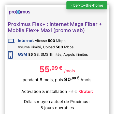
Fiber-to-the-home
Proximus Flex+ : internet Mega Fiber +
Mobile Flex+ Maxi (promo web)
Internet
Vitesse
500
Mbps
,
Volume illimité,
Upload
500
Mbps
GSM
85
GB, SMS
illimités
, Appels
illimités
55
,99
€
/mois
€
,99
90
pendant 6 mois,
puis
/mois
Activation & installation
79
€
Gratuit
Délais moyen actuel de Proximus :
5 jours ouvrables