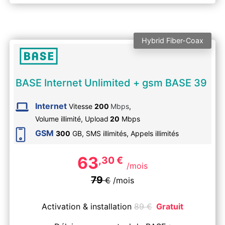
Hybrid Fiber-Coax
BASE Internet Unlimited + gsm BASE 39
Internet
Vitesse
200
Mbps
,
Volume illimité,
Upload
20
Mbps
GSM
300
GB, SMS
illimités
, Appels
illimités
63
,30
€
/mois
79
€
/mois
Activation & installation
89
€
Gratuit