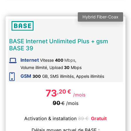
Hybrid Fiber-Coax
BASE Internet Unlimited Plus + gsm
BASE 39
Internet
Vitesse
400
Mbps
,
Volume illimité,
Upload
30
Mbps
GSM
300
GB, SMS
illimités
, Appels
illimités
73
,20
€
/mois
90
€
/mois
Activation & installation
89
€
Gratuit
Délais moyen actuel de BASE :