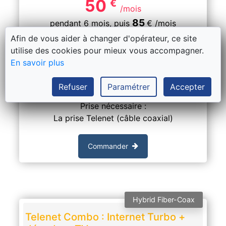
50
€
/mois
85
pendant 6 mois,
puis
€
/mois
Afin de vous aider à changer d'opérateur, ce site
Activation & installation
135
€
Gratuit
utilise des cookies pour mieux vous accompagner.
En savoir plus
Délais moyen actuel de Telenet :
6 jours ouvrables
Refuser
Paramétrer
Accepter
Prise nécessaire :
La prise Telenet (câble coaxial)
Commander
Hybrid Fiber-Coax
Telenet Combo : Internet Turbo +