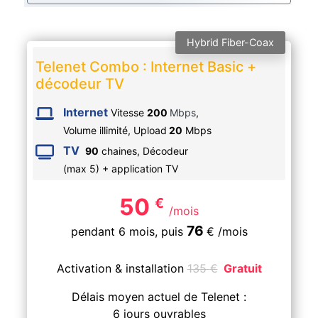
Hybrid Fiber-Coax
Telenet Combo : Internet Basic +
décodeur TV
Internet
Vitesse
200
Mbps
,
Volume illimité,
Upload
20
Mbps
TV
90
chaines, Décodeur
(max 5) + application TV
50
€
/mois
76
pendant 6 mois,
puis
€
/mois
Activation & installation
135
€
Gratuit
Délais moyen actuel de Telenet :
6 jours ouvrables