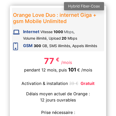
Hybrid Fiber-Coax
Orange Love Duo : internet Giga +
gsm Mobile Unlimited
Internet
Vitesse
1000
Mbps
,
Volume illimité,
Upload
20
Mbps
GSM
300
GB, SMS
illimités
, Appels
illimités
77
€
/mois
101
pendant 12 mois,
puis
€
/mois
Activation & installation
39
€
Gratuit
Délais moyen actuel de Orange :
12 jours ouvrables
Prise nécessaire :