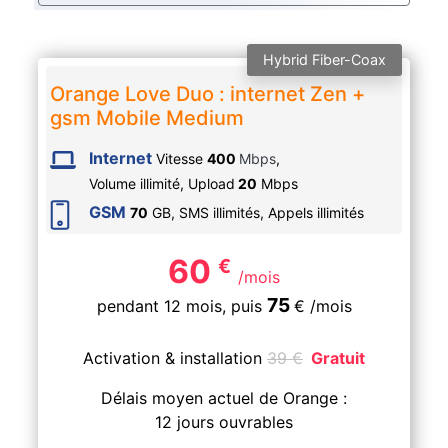
Hybrid Fiber-Coax
Orange Love Duo : internet Zen +
gsm Mobile Medium
Internet
Vitesse
400
Mbps
,
Volume illimité,
Upload
20
Mbps
GSM
70
GB, SMS
illimités
, Appels
illimités
60
€
/mois
75
pendant 12 mois,
puis
€
/mois
Activation & installation
39
€
Gratuit
Délais moyen actuel de Orange :
12 jours ouvrables