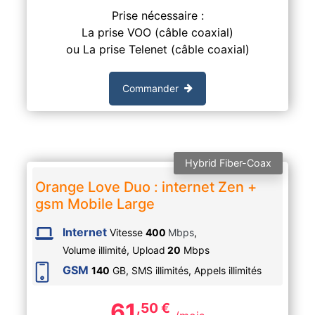
Prise nécessaire :
La prise VOO (câble coaxial)
ou La prise Telenet (câble coaxial)
Commander
Hybrid Fiber-Coax
Orange Love Duo : internet Zen +
gsm Mobile Large
Internet
Vitesse
400
Mbps
,
Volume illimité,
Upload
20
Mbps
GSM
140
GB, SMS
illimités
, Appels
illimités
61
,50
€