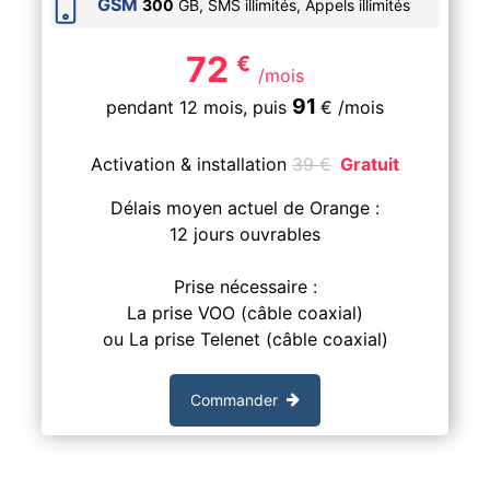
GSM
300
GB, SMS
illimités
, Appels
illimités
72
€
/mois
91
pendant 12 mois,
puis
€
/mois
Activation & installation
39
€
Gratuit
Délais moyen actuel de Orange :
12 jours ouvrables
Prise nécessaire :
La prise VOO (câble coaxial)
ou La prise Telenet (câble coaxial)
Commander