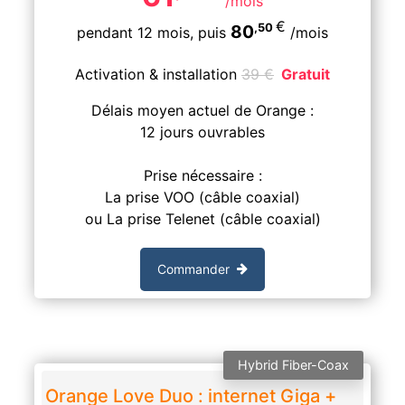
/mois
€
,50
80
pendant 12 mois,
puis
/mois
Activation & installation
39
€
Gratuit
Délais moyen actuel de Orange :
12 jours ouvrables
Prise nécessaire :
La prise VOO (câble coaxial)
ou La prise Telenet (câble coaxial)
Commander
Hybrid Fiber-Coax
Orange Love Duo : internet Giga +