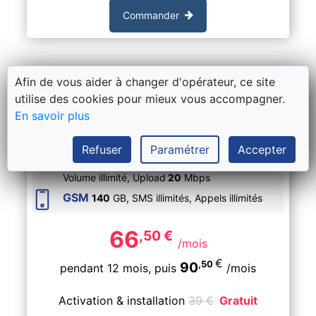
Commander
Afin de vous aider à changer d'opérateur, ce site
Hybrid Fiber-Coax
utilise des cookies pour mieux vous accompagner.
Orange Love Duo : internet Giga +
En savoir plus
gsm Mobile Large
Refuser
Paramétrer
Accepter
Internet
Vitesse
1000
Mbps
,
Volume illimité,
Upload
20
Mbps
GSM
140
GB, SMS
illimités
, Appels
illimités
66
,50
€
/mois
€
,50
90
pendant 12 mois,
puis
/mois
Activation & installation
39
€
Gratuit